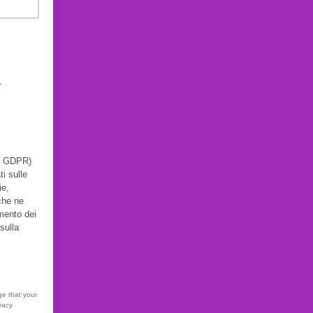
L
he GDPR)
i sulle
ie,
 che ne
amento dei
sulla
ge that your
vacy