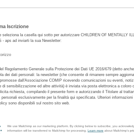
ma Iscrizione
e seleziona la casella qui sotto per autorizzare CHILDREN OF MENTALLY IL
 aps ad inviarti la sua Newsletter:
torizzo
del Regolamento Generale sulla Protezione dei Dati UE 2016/679 (detto anc
ela dei dati personali: la newsletter (che consente di rimanere sempre aggiornat
e promosse dall'Associazione COMIP ricevendo comunicazioni su eventi, notiz
di sensibilizzazione ed altre attività) è inviata via posta elettronica a coloro
icita richiesta, compilando il presente form e autorizzando il Titolare al tratt
i personali esclusivamente per la finalità qui specificata. Ulteriori informazioni 
licy sono disponibili sul nostro sito web.
We use Mailchimp as our marketing platform. By clicking below to subscribe, you acknowled
information will be transferred to Mailchimp for processing.
Learn more
about Mailchimp's pri