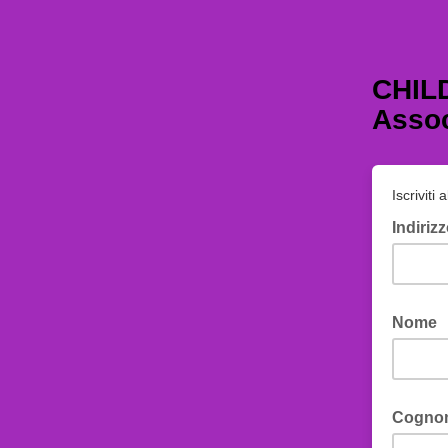
CHIL
Assoc
Iscriviti
Indiriz
Nome
Cogno