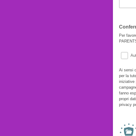
Confer
Per favor
PARENTS -
Au
Ai sensi 
per la tut
iniziativ
campagne 
fanno espl
propri dat
privacy po